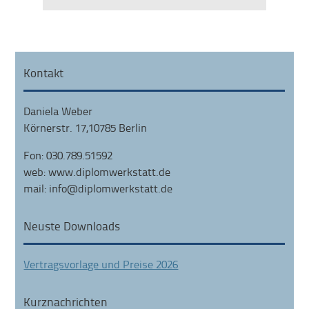
Kontakt
Daniela Weber
Körnerstr. 17,10785 Berlin
Fon: 030.789.51592
web: www.diplomwerkstatt.de
mail: info@diplomwerkstatt.de
Neuste Downloads
Vertragsvorlage und Preise 2026
Kurznachrichten